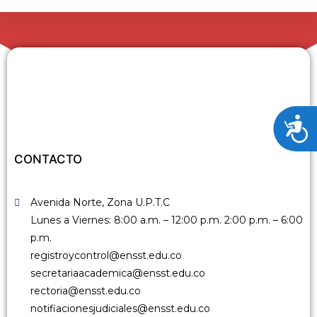
A
c
c
CONTACTO
e
s
Avenida Norte, Zona U.P.T.C
i
Lunes a Viernes: 8:00 a.m. – 12:00 p.m. 2:00 p.m. – 6:00
b
p.m.
i
registroycontrol@ensst.edu.co
l
secretariaacademica@ensst.edu.co
i
rectoria@ensst.edu.co
d
notifiacionesjudiciales@ensst.edu.co
a