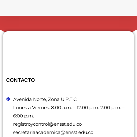
i
n
c
l
u
y
e
u
n
CONTACTO
s
i
s
Avenida Norte, Zona U.P.T.C
t
Lunes a Viernes: 8:00 a.m. – 12:00 p.m. 2:00 p.m. –
e
6:00 p.m.
m
registroycontrol@ensst.edu.co
a
secretariaacademica@ensst.edu.co