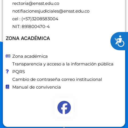
d
rectoria@ensst.edu.co
e
notifiacionesjudiciales@ensst.edu.co
a
cel : (+57)3208583004
c
NIT: 891800470-4
c
ZONA ACADÉMICA
A
e
c
s
c
Zona académica
i
e
Transparencia y acceso a la información pública
b
s
PQRS
i
i
Cambio de contraseña correo institucional
l
b
Manual de convivencia
i
i
l
d
i
a
d
d
a
.
d