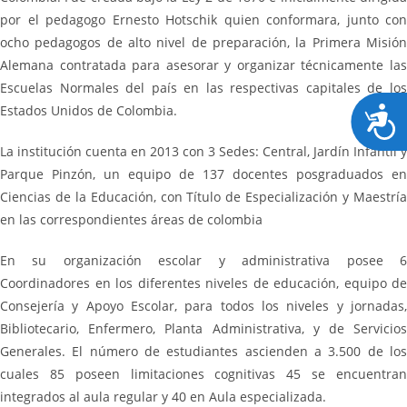
por el pedagogo Ernesto Hotschik quien conformara, junto con
ocho pedagogos de alto nivel de preparación, la Primera Misión
Alemana contratada para asesorar y organizar técnicamente las
Escuelas Normales del país en las respectivas capitales de los
Estados Unidos de Colombia.
A
c
La institución cuenta en 2013 con 3 Sedes: Central, Jardín Infantil y
c
Parque Pinzón, un equipo de 137 docentes posgraduados en
e
Ciencias de la Educación, con Título de Especialización y Maestría
s
en las correspondientes áreas de colombia
i
b
En su organización escolar y administrativa posee 6
i
Coordinadores en los diferentes niveles de educación, equipo de
l
Consejería y Apoyo Escolar, para todos los niveles y jornadas,
i
Bibliotecario, Enfermero, Planta Administrativa, y de Servicios
d
Generales. El número de estudiantes ascienden a 3.500 de los
a
cuales 85 poseen limitaciones cognitivas 45 se encuentran
d
integrados al aula regular y 40 en Aula especializada.