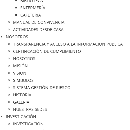
BIBLIOTECA
c
ENFERMERÍA
c
CAFETERÍA
e
MANUAL DE CONVIVENCIA
s
ACTIVIDADES DESDE CASA
i
NOSOTROS
b
TRANSPARENCIA Y ACCESO A LA INFORMACIÓN PÚBLICA
i
CERTIFICACIÓN DE CUMPLIMIENTO
l
NOSOTROS
i
MISIÓN
d
VISIÓN
a
SÍMBOLOS
d
SISTEMA GESTIÓN DE RIESGO
.
HISTORIA
GALERÍA
NUESTRAS SEDES
INVESTIGACIÓN
INVESTIGACIÓN