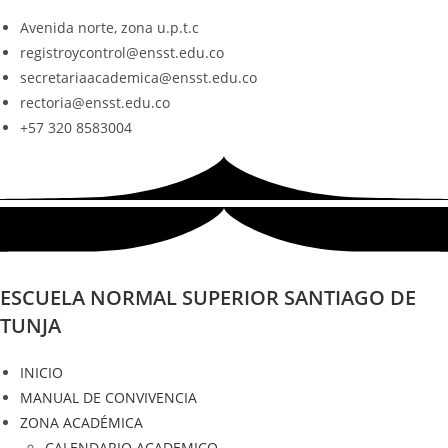
N
r
Ir
Avenida norte, zona u.p.t.c
e
o
al
registroycontrol@ensst.edu.co
s
t
d
contenido
secretariaacademica@ensst.edu.co
a
e
rectoria@ensst.edu.co
:
p
+57 320 8583004
e
a
n
s
t
t
a
e
l
s
l
i
a
t
ESCUELA NORMAL SUPERIOR SANTIAGO DE
i
TUNJA
o
w
INICIO
e
MANUAL DE CONVIVENCIA
b
ZONA ACADÉMICA
i
CALENDARIO ACADEMICO