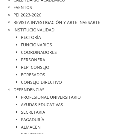
n
EVENTOS
c
PEI 2023-2026
l
REVISTA INVESTIGACIÓN Y ARTE INVESARTE
u
INSTITUCIONALIDAD
y
RECTORÍA
e
FUNCIONARIOS
u
COORDINADORES
n
PERSONERA
s
REP. CONSEJO
i
EGRESADOS
s
CONSEJO DIRECTIVO
t
DEPENDENCIAS
e
PROFESIONAL UNIVERSITARIO
m
AYUDAS EDUCATIVAS
a
SECRETARÍA
d
PAGADURÍA
e
ALMACÉN
a