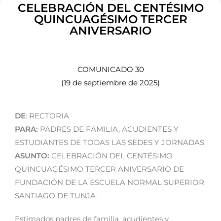
d
CELEBRACIÓN DEL CENTÉSIMO
QUINCUAGÉSIMO TERCER
e
ANIVERSARIO
a
c
c
COMUNICADO 30
e
(19 de septiembre de 2025)
s
i
b
DE
: RECTORIA
i
PARA:
PADRES DE FAMILIA, ACUDIENTES Y
l
ESTUDIANTES DE TODAS LAS SEDES Y JORNADAS
i
ASUNTO:
CELEBRACIÓN DEL CENTÉSIMO
d
QUINCUAGÉSIMO TERCER ANIVERSARIO DE
a
FUNDACIÓN DE LA ESCUELA NORMAL SUPERIOR
d
SANTIAGO DE TUNJA.
.
Estimados padres de familia, acudientes y