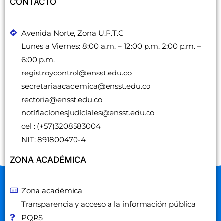
CONTACTO
a
d
Avenida Norte, Zona U.P.T.C
Lunes a Viernes: 8:00 a.m. – 12:00 p.m. 2:00 p.m. –
6:00 p.m.
registroycontrol@ensst.edu.co
secretariaacademica@ensst.edu.co
rectoria@ensst.edu.co
notifiacionesjudiciales@ensst.edu.co
cel : (+57)3208583004
NIT: 891800470-4
ZONA ACADÉMICA
Zona académica
Transparencia y acceso a la información pública
PQRS