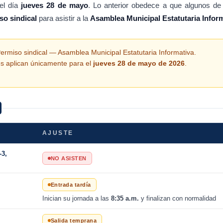
 el día
jueves 28 de mayo
. Lo anterior obedece a que algunos de
c
so sindical
para asistir a la
Asamblea Municipal Estatutaria Infor
c
e
s
ermiso sindical — Asamblea Municipal Estatutaria Informativa.
i
es aplican únicamente para el
jueves 28 de mayo de 2026
.
b
i
l
i
d
a
AJUSTE
d
-3,
.
NO ASISTEN
Entrada tardía
Inician su jornada a las
8:35 a.m.
y finalizan con normalidad
Salida temprana