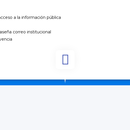
acceso a la información pública
seña correo institucional
vencia