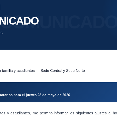
n
c
CIONAL
SISTEMA DE NOTAS
TRANSPARE
I­CADO
l
u
y
26
e
RASEÑA
MANUAL DE CONVIVENCIA
INSCRI
u
n
s
i
CONV. ARTÍCULOS INVESARTE 11
s
 familia y acudientes — Sede Central y Sede Norte
t
e
m
horarios para el jueves 28 de mayo de 2026
a
d
e
es y estudiantes, me permito informar los siguientes ajustes al ho
a