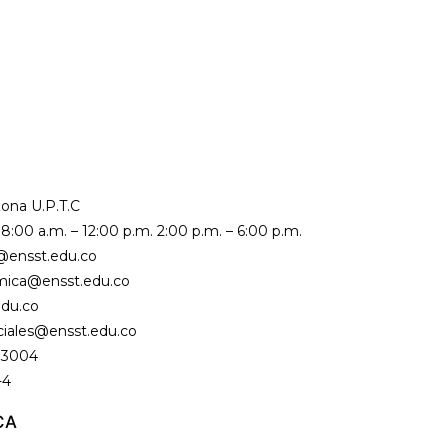
ona U.P.T.C
8:00 a.m. – 12:00 p.m. 2:00 p.m. – 6:00 p.m.
l@ensst.edu.co
mica@ensst.edu.co
edu.co
iciales@ensst.edu.co
583004
-4
CA