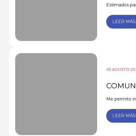
Estimados padr
LEER MÁS
05 AGOSTO 20
COMUNI
Me permito in
LEER MÁS