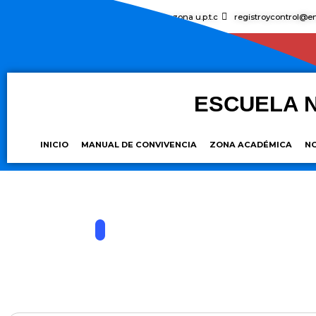
Avenida norte, zona u.p.t.c
registroycontrol@en
ESCUELA 
INICIO
MANUAL DE CONVIVENCIA
ZONA ACADÉMICA
N