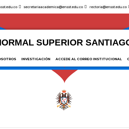
sst.edu.co
secretariaacademica@ensst.edu.co
rectoria@ensst.edu.co
NORMAL SUPERIOR SANTIAG
OSOTROS
INVESTIGACIÓN
ACCEDE AL CORREO INSTITUCIONAL