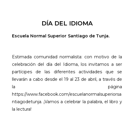
c
c
e
DÍA DEL IDIOMA
s
i
Escuela Normal Superior Santiago de Tunja.
b
i
Estimada comunidad normalista: con motivo de la
l
celebración del día del Idioma, los invitamos a ser
i
partícipes de las diferentes actividades que se
d
llevarán a cabo desde el 19 al 23 de abril, a través de
a
la página
d
https://www.facebook.com/escuelanormalsuperiorsa
.
ntiagodetunja. ¡Vamos a celebrar la palabra, el libro y
la lectura!